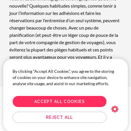
nouvelle? Quelques habitudes simples, comme tenir à
jour l’information sur les adhésions et faire les
réservations par l’entremise d’un seul système, peuvent
changer beaucoup de choses. Avec un peu de
planification (et peut-être un léger coup de pouce de la
part de votre compagnie de gestion de voyages), vous
éviterez la plupart des pièges habituels et ces points
seront plus avantageux pour vos voyageurs. Et il y a
encore plus à faire pour maximiser les économies de
By clicking “Accept All Cookies”, you agree to the storing
voyage.
of cookies on your device to enhance site navigation,
analyse site usage, and assist in our marketing efforts.
Les meilleurs moyens
ACCEPT ALL COOKIES
de débloquer le statut
REJECT ALL
Élite pour les voyages