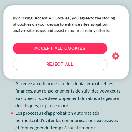
Service niveau-agence
By clicking “Accept All Cookies”, you agree to the storing
pour les coordonnateurs
of cookies on your device to enhance site navigation,
analyse site usage, and assist in our marketing efforts.
de voyages d'affaires
Des réservations simples et rapides : organisez vos
ACCEPT ALL COOKIES
voyages d'affaires avec votre conseiller en voyages
attitré, en ligne ou en déplacement avec l'application
REJECT ALL
mobile Melon.
Des rapports voyages d'affaires clairs et précis :
Accédez aux données sur les déplacements et les
finances, aux renseignements de suivi des voyageurs,
aux objectifs de développement durable, à la gestion
des risques, et plus encore.
Les processus d'approbation automatisés
permettent d'éviter les communications excessives
et font gagner du temps à tout le monde.