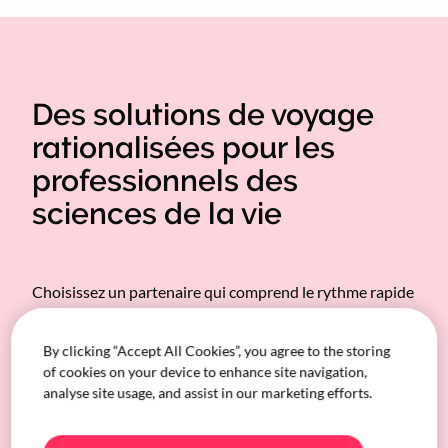
Des solutions de voyage
rationalisées pour les
professionnels des
sciences de la vie
Choisissez un partenaire qui comprend le rythme rapide
et la complexité du monde des sciences de la vie. Nous
vous déchargeons des tâches les plus lourdes. Notre
By clicking “Accept All Cookies”, you agree to the storing
assistance dévouée veille à ce que chaque itinéraire soit
of cookies on your device to enhance site navigation,
parfaitement planifié et que chaque membre de l’équipe
analyse site usage, and assist in our marketing efforts.
arrive à destination à temps et sans stress. Cela signifie
que vous passerez moins de temps à jongler avec la