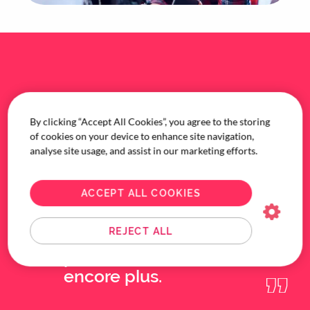
Nos frais de
By clicking “Accept All Cookies”, you agree to the storing
réservation ont
of cookies on your device to enhance site navigation,
grandement diminué.
analyse site usage, and assist in our marketing efforts.
Nous avons
maintenant une
ACCEPT ALL COOKIES
visibilité globale de
nos dépenses de
REJECT ALL
voyage, ce qui nous
permet d’économiser
encore plus.