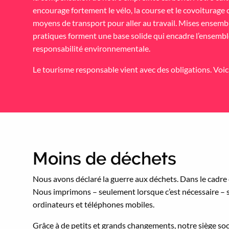
encourage fortement le vélo, la course et le covoiturag
moyens de transport pour aller au travail. Mises ensembl
pratiques forment une base solide qui encadre l’ensembl
responsabilité environnementale.
Le tourisme responsable vient avec des obligations. Voici
Moins de déchets
Nous avons déclaré la guerre aux déchets. Dans le cadre d
Nous imprimons – seulement lorsque c’est nécessaire – s
ordinateurs et téléphones mobiles.
Grâce à de petits et grands changements, notre siège soci