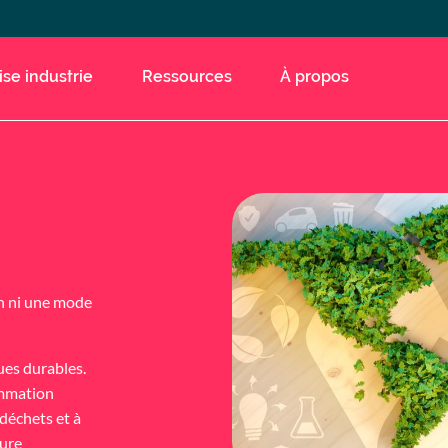
ise industrie
Ressources
À propos
an ni une mode
ues durables.
ommation
 déchets et à
ture