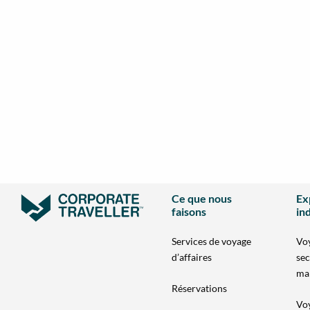
Ce que nous
Ex
faisons
in
Services de voyage
Voy
d’affaires
sec
ma
Réservations
Voy