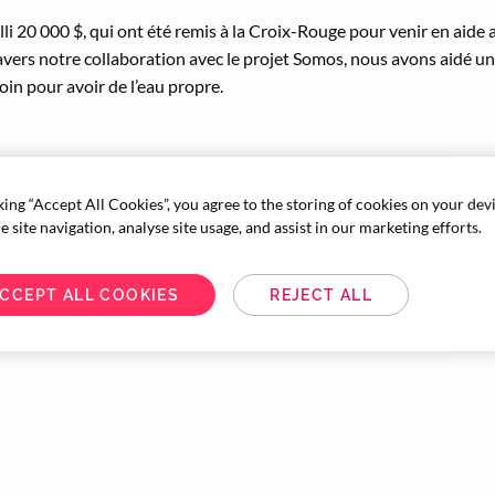
i 20 000 $, qui ont été remis à la Croix-Rouge pour venir en aide
travers notre collaboration avec le projet Somos, nous avons aidé 
soin pour avoir de l’eau propre.
giques
king “Accept All Cookies”, you agree to the storing of cookies on your dev
e l’environnement qui préserve, protège et respecte les environne
 site navigation, analyse site usage, and assist in our marketing efforts.
ns a augmenté de plus de 20 % par année. En faisant don de million
 les endroits qui nous accueillent, ainsi que nos voyageurs.
CCEPT ALL COOKIES
REJECT ALL
 à rendre les voyages plus écologiques, plus sécuritaires et plus 