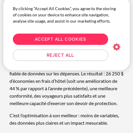
Prenons l’exemple d’une grande entreprise canadienne
By clicking “Accept All Cookies”, you agree to the storing
de biotechnologie. Ses équipes réservaient des
of cookies on your device to enhance site navigation,
chambres dans plus de 40 hôtels à Boston et
analyse site usage, and assist in our marketing efforts.
Cambridge, chaque filiale fonctionnant de manière
indépendante. Le résultat? Des tarifs incohérents, une
supervision limitée et des rapports éparpillés.
ACCEPT ALL COOKIES
Avec l’aide de Corporate Traveller, l’entreprise a
REJECT ALL
consolidé son programme en sélectionnant neuf hôtels,
a rationalisé les tarifs et a créé une source unique et
fiable de données sur les dépenses. Le résultat : 26 250 $
d’économies en frais d’hôtel (soit une amélioration de
44 % par rapport à l’année précédente), une meilleure
conformité, des voyageurs plus satisfaits et une
meilleure capacité d’exercer son devoir de protection.
C’est l’optimisation à son meilleur : moins de variables,
des données plus claires et un impact mesurable.